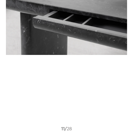
11
/
28